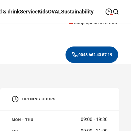
 & drink
Service
Kids
OVAL
Sustainability
Shop opens at 09:00
09:00
—
19:30
MONDAY
Monday
Close search
09:00
—
19:30
TUESDAY
Tuesday
0043 662 43 57 19
09:00
—
19:30
WEDNESDAY
Wednesday
09:00
—
19:30
THURSDAY
Thursday
09:00
—
21:00
FRIDAY
Friday
OPENING HOURS
09:00
—
18:00
SATURDAY
Saturday
09:00 - 19:30
MON - THU
09:00 - 21:00