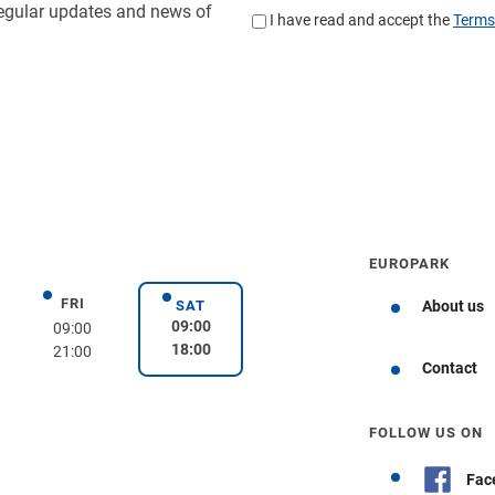
EUROPARK
FRI
day
Friday
SAT
About us
Saturday
09:00
09:00
18:00
21:00
Get directions
Contact
FOLLOW US ON
Fac