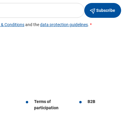
Terms of
B2B
participation