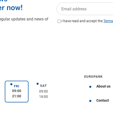
EUROPARK
SAT
day
Saturday
FRI
About us
Friday
09:00
09:00
21:00
18:00
Get directions
Contact