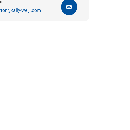
IL
rton@tally-weijl.com
Get directions