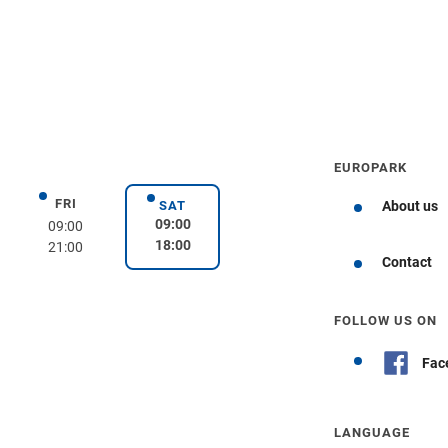
EUROPARK
FRI
day
Friday
SAT
About us
Saturday
09:00
09:00
18:00
21:00
Get directions
Contact
FOLLOW US ON
Fac
LANGUAGE