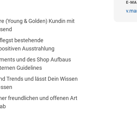
E-MA
v.ma
ere (Young & Golden) Kundin mit
ssend
flegst bestehende
ositiven Ausstrahlung
iments und des Shop Aufbaus
ternen Guidelines
nd Trends und lässt Dein Wissen
iessen
ner freundlichen und offenen Art
 ab