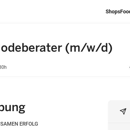
Shops
Food
 Modeberater (m/w/d)
30h
ibung
NSAMEN ERFOLG