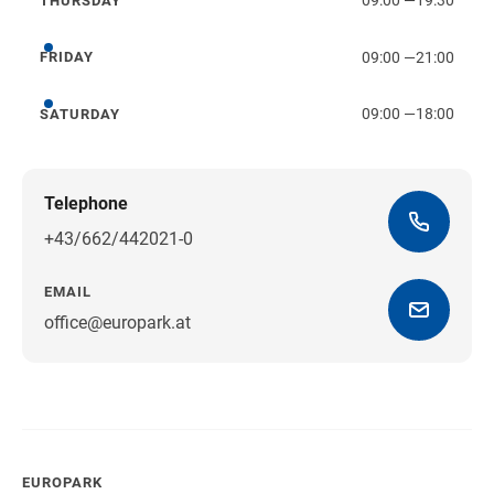
09:00
—
19:30
THURSDAY
Thursday
09:00
—
21:00
FRIDAY
Friday
09:00
—
18:00
SATURDAY
Saturday
Telephone
+43/662/442021-0
EMAIL
office@europark.at
Get directions
EUROPARK