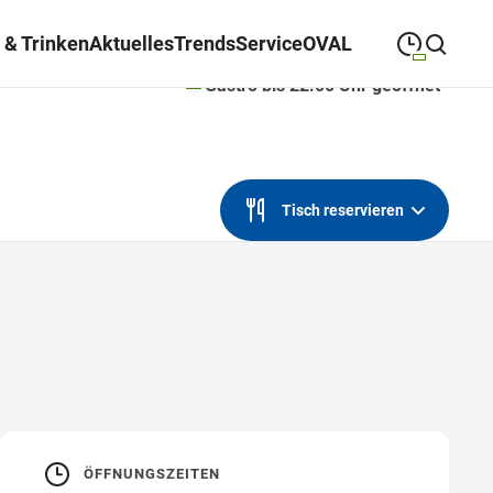
 & Trinken
Aktuelles
Trends
Service
OVAL
Gastro bis 22:00 Uhr geöffnet
09:00
—
19:30
MONTAG
Montag
Suche schließen
09:00
—
19:30
DIENSTAG
Dienstag
Tisch reservieren
09:00
—
19:30
MITTWOCH
Mittwoch
09:00
—
19:30
DONNERSTAG
Donnerstag
09:00
—
21:00
FREITAG
Freitag
09:00
—
18:00
SAMSTAG
Samstag
ÖFFNUNGSZEITEN
Sonderöffnungszeiten