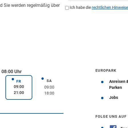
EUROPARK
 08:00 Uhr
SA
rstag
Samstag
FR
Anreisen 
Freitag
09:00
09:00
Parken
21:00
18:00
Jobs
Wegbeschreibung erhalten
FOLGE UNS AUF