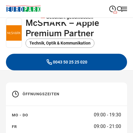
Geschäft geschlossen
McSHARK – Apple
09:00
—
19:30
MONTAG
Montag
Premium Partner
Suche schließen
09:00
—
19:30
DIENSTAG
Dienstag
Technik, Optik & Kommunikation
09:00
—
19:30
MITTWOCH
Mittwoch
0043 50 25 25 020
09:00
—
19:30
DONNERSTAG
Donnerstag
09:00
—
21:00
FREITAG
Freitag
ÖFFNUNGSZEITEN
09:00
—
18:00
SAMSTAG
Samstag
09:00 - 19:30
MO - DO
Sonderöffnungszeiten
09:00 - 21:00
FR