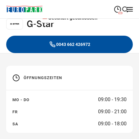
Geschäft geschlossen
G-Star
09:00
—
19:30
MONTAG
Montag
Suche schließen
09:00
—
19:30
DIENSTAG
0043 662 426972
Dienstag
09:00
—
19:30
MITTWOCH
Mittwoch
09:00
—
19:30
DONNERSTAG
Donnerstag
ÖFFNUNGSZEITEN
09:00
—
21:00
FREITAG
Freitag
09:00 - 19:30
MO - DO
09:00
—
18:00
SAMSTAG
Samstag
09:00 - 21:00
FR
09:00 - 18:00
SA
Sonderöffnungszeiten