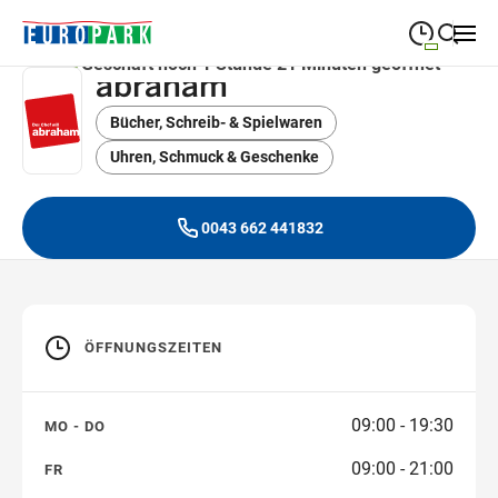
Geschäft noch 1 Stunde 21 Minuten geöffnet
abraham
09:00
—
19:30
MONTAG
Montag
Bücher, Schreib- & Spielwaren
Suche schließen
09:00
—
19:30
DIENSTAG
Uhren, Schmuck & Geschenke
Dienstag
09:00
—
19:30
MITTWOCH
Mittwoch
0043 662 441832
09:00
—
19:30
DONNERSTAG
Donnerstag
09:00
—
21:00
FREITAG
Freitag
ÖFFNUNGSZEITEN
09:00
—
18:00
SAMSTAG
Samstag
09:00 - 19:30
MO - DO
Sonderöffnungszeiten
09:00 - 21:00
FR