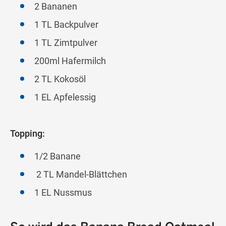
2 Bananen
1 TL Backpulver
1 TL Zimtpulver
200ml Hafermilch
2 TL Kokosöl
1 EL Apfelessig
Topping:
1/2 Banane
2 TL Mandel-Blättchen
1 EL Nussmus