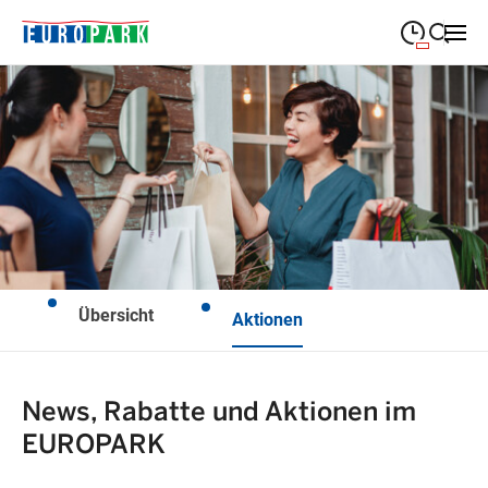
09:00
—
19:30
MONTAG
Montag
Suche schließen
09:00
—
19:30
DIENSTAG
Dienstag
09:00
—
19:30
MITTWOCH
Mittwoch
09:00
—
19:30
DONNERSTAG
Donnerstag
Übersicht
Aktionen
09:00
—
21:00
FREITAG
Freitag
Feiertags geschlossen
SAMSTAG
Samstag
News, Rabatte und Aktionen im
EUROPARK
Sonderöffnungszeiten