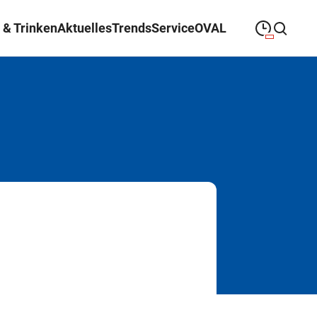
 & Trinken
Aktuelles
Trends
Service
OVAL
09:00
—
19:30
MONTAG
Montag
Suche schließen
09:00
—
19:30
DIENSTAG
Dienstag
09:00
—
19:30
MITTWOCH
Mittwoch
09:00
—
19:30
DONNERSTAG
Donnerstag
09:00
—
21:00
FREITAG
Freitag
09:00
—
18:00
SAMSTAG
Samstag
Sonderöffnungszeiten