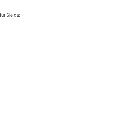
ür Sie da:
Wegbeschreibung erhalten