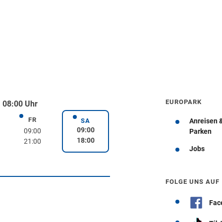
EUROPARK
 08:00 Uhr
FR
rstag
Freitag
SA
Anreisen 
Samstag
09:00
09:00
Parken
18:00
21:00
Jobs
Wegbeschreibung erhalten
FOLGE UNS AUF
Fac