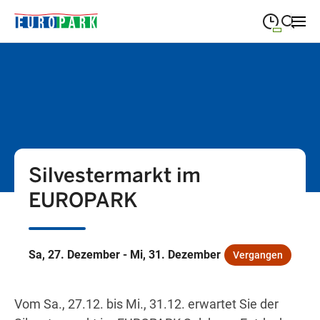
09:00
—
19:30
MONTAG
Montag
Suche schließen
09:00
—
19:30
DIENSTAG
Dienstag
09:00
—
19:30
MITTWOCH
Mittwoch
Silvestermarkt im
09:00
—
19:30
DONNERSTAG
Donnerstag
EUROPARK
09:00
—
21:00
FREITAG
Freitag
09:00
—
18:00
SAMSTAG
Samstag
Sa, 27. Dezember - Mi, 31. Dezember
Vergangen
Sonderöffnungszeiten
Vom Sa., 27.12. bis Mi., 31.12. erwartet Sie der