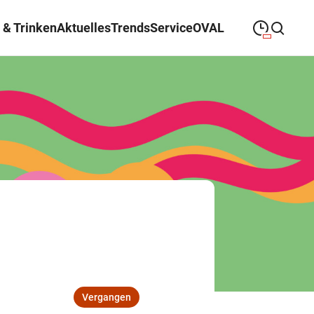
 & Trinken
Aktuelles
Trends
Service
OVAL
09:00
—
19:30
MONTAG
Montag
Suche schließen
09:00
—
19:30
DIENSTAG
Dienstag
09:00
—
19:30
MITTWOCH
Mittwoch
09:00
—
19:30
DONNERSTAG
Donnerstag
09:00
—
21:00
FREITAG
Freitag
09:00
—
18:00
SAMSTAG
Samstag
Vergangen
Sonderöffnungszeiten