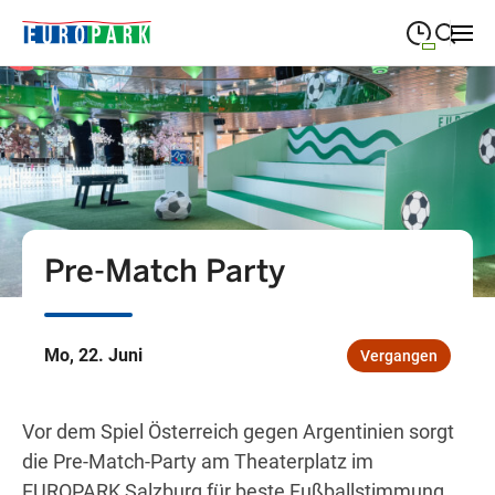
09:00
—
19:30
MONTAG
Montag
Suche schließen
09:00
—
19:30
DIENSTAG
Dienstag
09:00
—
19:30
MITTWOCH
Mittwoch
Pre-Match Party
09:00
—
19:30
DONNERSTAG
Donnerstag
09:00
—
21:00
FREITAG
Freitag
Mo, 22. Juni
Vergangen
09:00
—
18:00
SAMSTAG
Samstag
Vor dem Spiel Österreich gegen Argentinien sorgt
Sonderöffnungszeiten
die Pre-Match-Party am Theaterplatz im
EUROPARK Salzburg für beste Fußballstimmung.