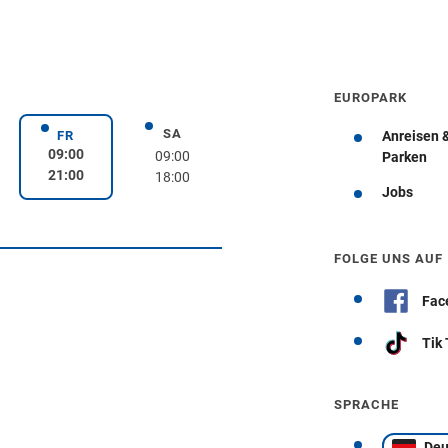
EUROPARK
SA
rstag
Samstag
FR
Anreisen 
Freitag
09:00
09:00
Parken
21:00
18:00
Jobs
Wegbeschreibung erhalten
FOLGE UNS AUF
Fac
Tik
SPRACHE
Deu