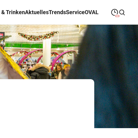
 & Trinken
Aktuelles
Trends
Service
OVAL
09:00
—
19:30
MONTAG
Montag
Suche schließen
09:00
—
19:30
DIENSTAG
Dienstag
09:00
—
19:30
MITTWOCH
Mittwoch
09:00
—
19:30
DONNERSTAG
Donnerstag
09:00
—
21:00
FREITAG
Freitag
09:00
—
18:00
SAMSTAG
Samstag
Sonderöffnungszeiten