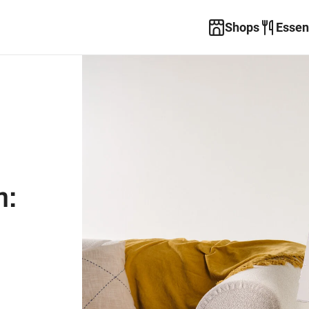
Shops
Essen
h: