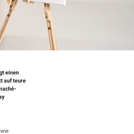
Wegbeschreibung erhalten
gt einen
t auf teure
pmaché-
ay
 wie