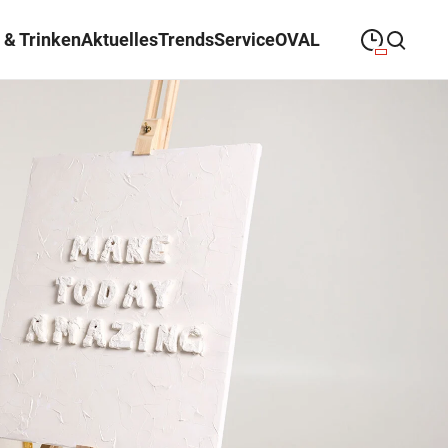
 & Trinken
Aktuelles
Trends
Service
OVAL
09:00
—
19:30
MONTAG
Montag
Suche schließen
09:00
—
19:30
DIENSTAG
Dienstag
09:00
—
19:30
MITTWOCH
Mittwoch
09:00
—
19:30
DONNERSTAG
Donnerstag
09:00
—
21:00
FREITAG
Freitag
09:00
—
18:00
SAMSTAG
Samstag
Sonderöffnungszeiten