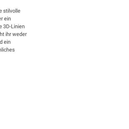
 stilvolle
r ein
e 3D-Linien
ht ihr weder
d ein
nliches