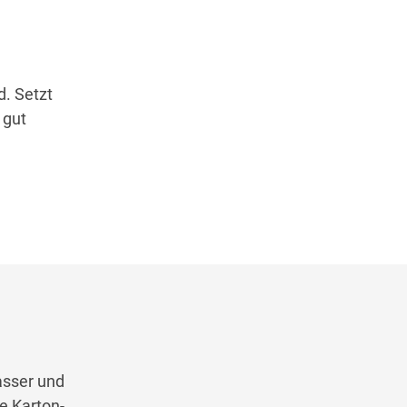
d. Setzt
 gut
asser und
e Karton-