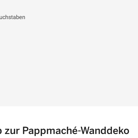
buchstaben
p zur Pappmaché-Wanddeko