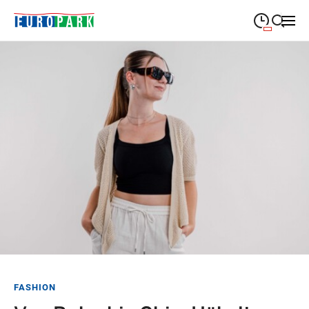
09:00
—
19:30
MONTAG
Montag
Suche schließen
09:00
—
19:30
DIENSTAG
Dienstag
09:00
—
19:30
MITTWOCH
Mittwoch
09:00
—
19:30
DONNERSTAG
Donnerstag
09:00
—
21:00
FREITAG
Freitag
09:00
—
18:00
SAMSTAG
Samstag
Sonderöffnungszeiten
FASHION