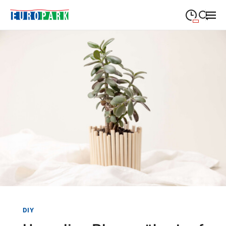
09:00
—
19:30
MONTAG
Montag
Suche schließen
09:00
—
19:30
DIENSTAG
Dienstag
09:00
—
19:30
MITTWOCH
Mittwoch
09:00
—
19:30
DONNERSTAG
Donnerstag
09:00
—
21:00
FREITAG
Freitag
09:00
—
18:00
SAMSTAG
Samstag
Sonderöffnungszeiten
DIY