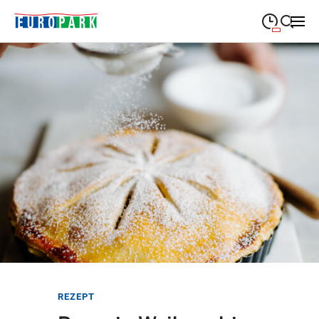
09:00
—
19:30
MONTAG
Montag
Suche schließen
09:00
—
19:30
DIENSTAG
Dienstag
09:00
—
19:30
MITTWOCH
Mittwoch
09:00
—
19:30
DONNERSTAG
Donnerstag
09:00
—
21:00
FREITAG
Freitag
09:00
—
18:00
SAMSTAG
Samstag
Sonderöffnungszeiten
REZEPT