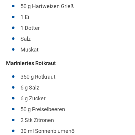
50 g Hartweizen Grieß
1 Ei
1 Dotter
Salz
Muskat
Mariniertes Rotkraut
350 g Rotkraut
6 g Salz
6 g Zucker
50 g Preiselbeeren
2 Stk Zitronen
30 ml Sonnenblumenöl