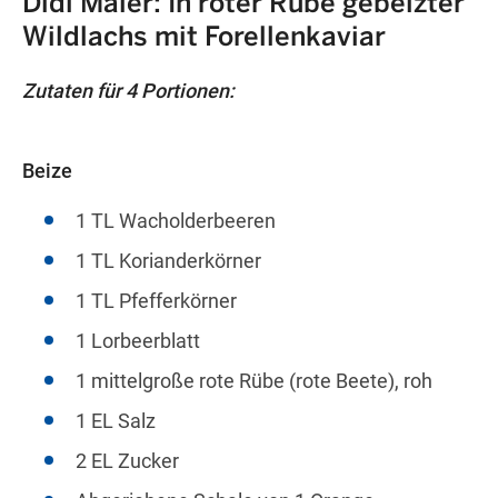
Didi Maier: In roter Rübe gebeizter
Wildlachs mit Forellenkaviar
Zutaten für 4 Portionen:
Beize
1 TL Wacholderbeeren
1 TL Korianderkörner
1 TL Pfefferkörner
1 Lorbeerblatt
1 mittelgroße rote Rübe (rote Beete), roh
1 EL Salz
2 EL Zucker