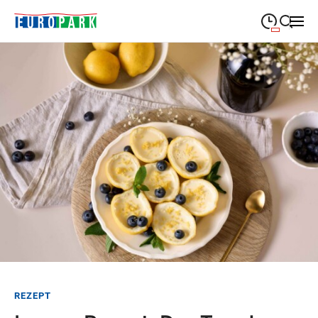
09:00
—
19:30
MONTAG
Montag
Suche schließen
09:00
—
19:30
DIENSTAG
Dienstag
09:00
—
19:30
MITTWOCH
Mittwoch
09:00
—
19:30
DONNERSTAG
Donnerstag
09:00
—
21:00
FREITAG
Freitag
Feiertags geschlossen
SAMSTAG
Samstag
Sonderöffnungszeiten
REZEPT