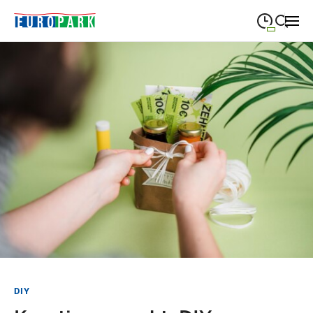
09:00
—
19:30
MONTAG
Montag
Suche schließen
09:00
—
19:30
DIENSTAG
Dienstag
09:00
—
19:30
MITTWOCH
Mittwoch
09:00
—
19:30
DONNERSTAG
Donnerstag
09:00
—
21:00
FREITAG
Freitag
09:00
—
18:00
SAMSTAG
Samstag
Sonderöffnungszeiten
DIY