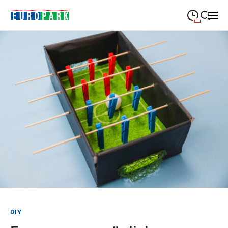
09:00
—
19:30
MONTAG
Montag
Suche schließen
09:00
—
19:30
DIENSTAG
Dienstag
09:00
—
19:30
MITTWOCH
Mittwoch
09:00
—
19:30
DONNERSTAG
Donnerstag
09:00
—
21:00
FREITAG
Freitag
09:00
—
18:00
SAMSTAG
Samstag
Sonderöffnungszeiten
DIY