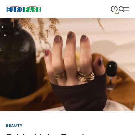
09:00
—
19:30
MONTAG
Montag
Suche schließen
09:00
—
19:30
DIENSTAG
Dienstag
09:00
—
19:30
MITTWOCH
Mittwoch
09:00
—
19:30
DONNERSTAG
Donnerstag
09:00
—
21:00
FREITAG
Freitag
09:00
—
18:00
SAMSTAG
Samstag
Sonderöffnungszeiten
BEAUTY