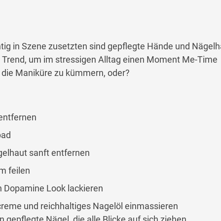
tig in Szene zusetzten sind gepflegte Hände und Nägelh
e Trend, um im stressigen Alltag einen Moment Me-Time
 die Maniküre zu kümmern, oder?
 entfernen
bad
elhaut sanft entfernen
m feilen
n Dopamine Look lackieren
eme und reichhaltiges Nagelöl einmassieren
 gepflegte Nägel, die alle Blicke auf sich ziehen.