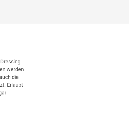
-Dressing
ken werden
auch die
t. Erlaubt
gar