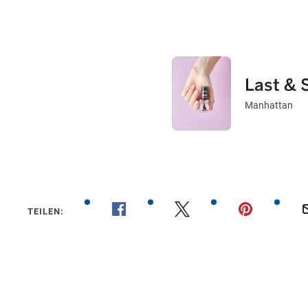
Last & 
Manhattan
TEILEN: