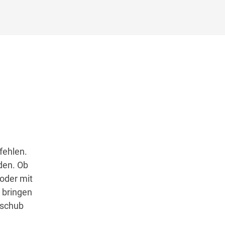
fehlen.
den. Ob
oder mit
 bringen
nschub