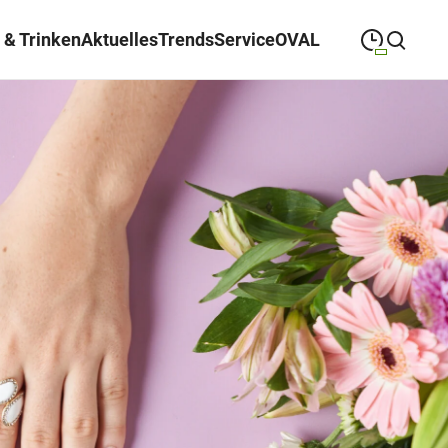
 & Trinken
Aktuelles
Trends
Service
OVAL
09:00
—
19:30
MONTAG
Montag
Suche schließen
09:00
—
19:30
DIENSTAG
Dienstag
09:00
—
19:30
MITTWOCH
Mittwoch
09:00
—
19:30
DONNERSTAG
Donnerstag
09:00
—
21:00
FREITAG
Freitag
09:00
—
18:00
SAMSTAG
Samstag
Sonderöffnungszeiten