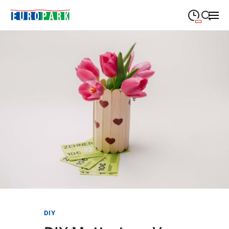
09:00
—
19:30
MONTAG
Montag
Suche schließen
09:00
—
19:30
DIENSTAG
Dienstag
09:00
—
19:30
MITTWOCH
Mittwoch
09:00
—
19:30
DONNERSTAG
Donnerstag
09:00
—
21:00
FREITAG
Freitag
09:00
—
18:00
SAMSTAG
Samstag
Sonderöffnungszeiten
DIY