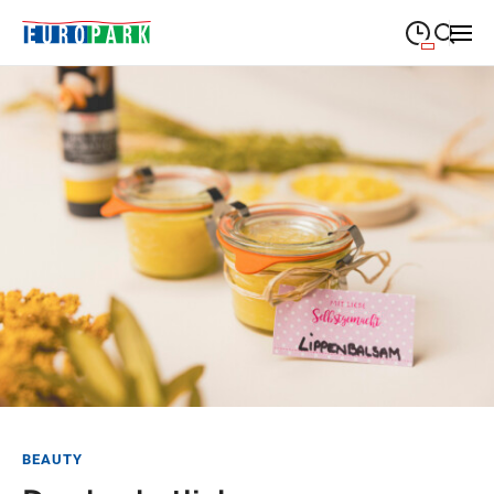
09:00
—
19:30
MONTAG
Montag
Suche schließen
09:00
—
19:30
DIENSTAG
Dienstag
09:00
—
19:30
MITTWOCH
Mittwoch
09:00
—
19:30
DONNERSTAG
Donnerstag
09:00
—
21:00
FREITAG
Freitag
Feiertags geschlossen
SAMSTAG
Samstag
Sonderöffnungszeiten
BEAUTY