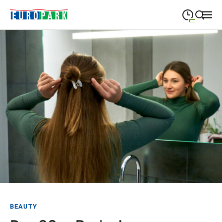
09:00
—
19:30
MONTAG
Montag
Suche schließen
09:00
—
19:30
DIENSTAG
Dienstag
09:00
—
19:30
MITTWOCH
Mittwoch
09:00
—
19:30
DONNERSTAG
Donnerstag
09:00
—
21:00
FREITAG
Freitag
09:00
—
18:00
SAMSTAG
Samstag
Sonderöffnungszeiten
BEAUTY