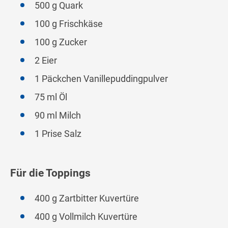
500 g Quark
100 g Frischkäse
100 g Zucker
2 Eier
1 Päckchen Vanillepuddingpulver
75 ml Öl
90 ml Milch
1 Prise Salz
Für die Toppings
400 g Zartbitter Kuvertüre
400 g Vollmilch Kuvertüre