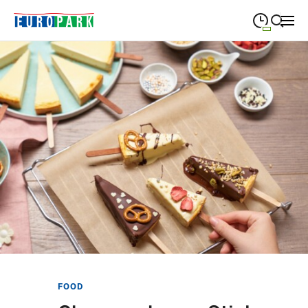
09:00
—
19:30
MONTAG
Montag
Suche schließen
09:00
—
19:30
DIENSTAG
Dienstag
09:00
—
19:30
MITTWOCH
Mittwoch
09:00
—
19:30
DONNERSTAG
Donnerstag
09:00
—
21:00
FREITAG
Freitag
09:00
—
18:00
SAMSTAG
Samstag
Sonderöffnungszeiten
FOOD