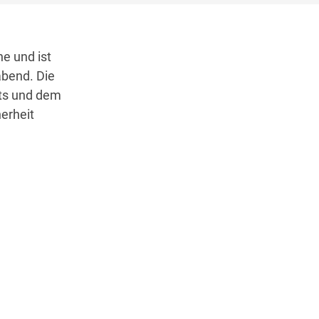
e und ist
abend. Die
ts und dem
erheit