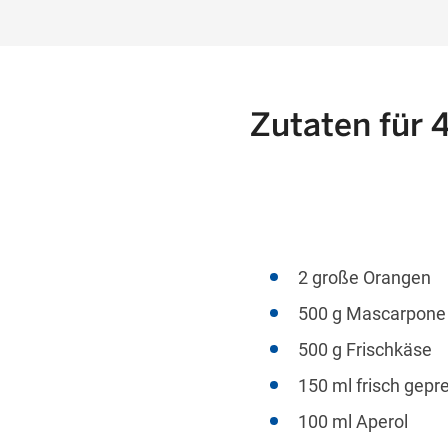
Zutaten für 
2 große Orangen
500 g Mascarpone
500 g Frischkäse
150 ml frisch gepr
100 ml Aperol