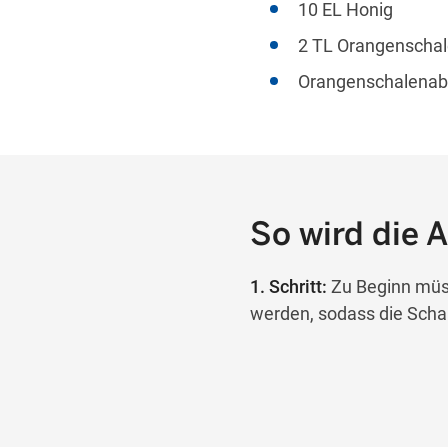
10 EL Honig
2 TL Orangenschal
Orangenschalenabr
So wird die 
1. Schritt:
Zu Beginn müss
werden, sodass die Scha