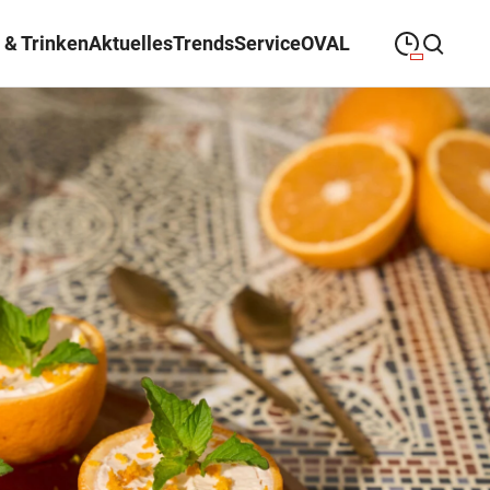
 & Trinken
Aktuelles
Trends
Service
OVAL
09:00
—
19:30
MONTAG
Montag
Suche schließen
09:00
—
19:30
DIENSTAG
Dienstag
09:00
—
19:30
MITTWOCH
Mittwoch
09:00
—
19:30
DONNERSTAG
Donnerstag
09:00
—
21:00
FREITAG
Freitag
09:00
—
18:00
SAMSTAG
Samstag
Sonderöffnungszeiten