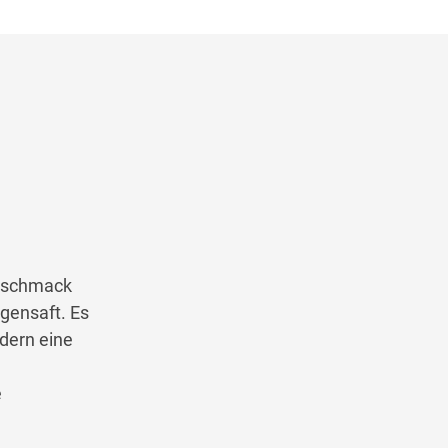
Geschmack
gensaft. Es
ndern eine
e